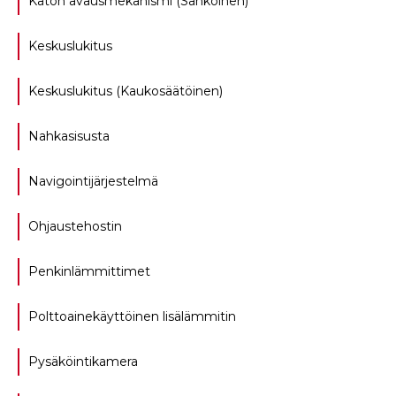
Katon avausmekanismi (Sähköinen)
Keskuslukitus
Keskuslukitus (Kaukosäätöinen)
Nahkasisusta
Navigointijärjestelmä
Ohjaustehostin
Penkinlämmittimet
Polttoainekäyttöinen lisälämmitin
Pysäköintikamera