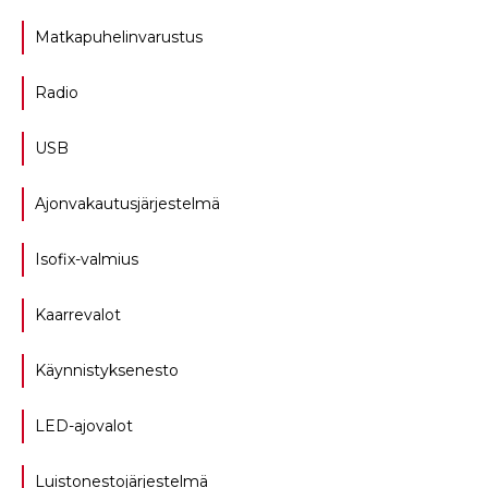
Matkapuhelinvarustus
Radio
USB
Ajonvakautusjärjestelmä
Isofix-valmius
Kaarrevalot
Käynnistyksenesto
LED-ajovalot
Luistonestojärjestelmä