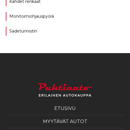
Kahdet renkaat
Monitoimiohjauspyörä
Sadetunnistin
ETUSIVU
MYYTÄVÄT AUTOT