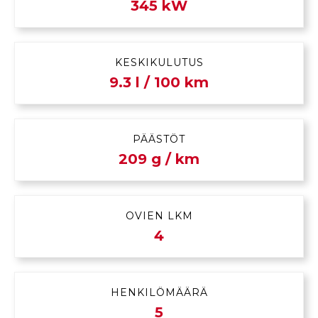
345 kW
KESKIKULUTUS
9.3 l / 100 km
PÄÄSTÖT
209 g / km
OVIEN LKM
4
HENKILÖMÄÄRÄ
5