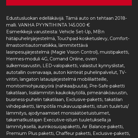
Edustusluokan edelläkävijä. Tämä auto on tehtaan 2018-
malli. VANHA PYYNTIHINTA 145.000 €
Esimerkkejä varusteista: Vehicle Set-Up, MB:n
hätäpuhelinjärjestelmä, Touchpad-kosketuslevy, Comfort-
ilmastointiautomatiikka, lämmitettävä
lasinpesujärjestelmä (Magie Vision Control), muistipaketti,
Hermes-moduli 4G, Comand Online, ovien
sulkemisavustin, LED-valopaketti, valaistut kynnyslistat,
autotallin ovenavaaja, auton kiinteät puhelinpalvelut, TV-
viritin, langaton latausjärjestelmä mobililaitteille,
monitoimiohjauspyörä (nahkaa/puuta), Pre-Safe-paketti
takatilaan, lisälämmitin kaukokäytöllä, pimeänäköavustin,
business-puhelin takatilaan, Exclusive-paketti, takatilan
viihdepaketti, lämpötila mukavuuspaketti, istuin tuuletus/
lämmitys, ajodynaamiset monisäätöetuistuimet,
takamatkustajan Executive-istuin tuuletuksella ja
lämmityksellä, aurinkosuojapaketti, Air Balance-paketti,
Premium Plus paketti, Chaffeur paketti, Exclusive-paketti,