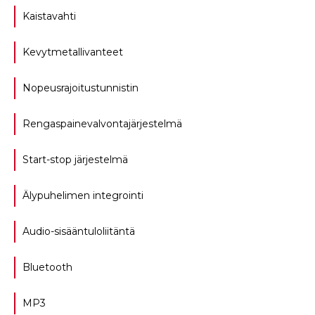
Kaistavahti
Kevytmetallivanteet
Nopeusrajoitustunnistin
Rengaspainevalvontajärjestelmä
Start-stop järjestelmä
Älypuhelimen integrointi
Audio-sisääntuloliitäntä
Bluetooth
MP3