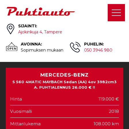
SIJAINTI:
Ajokinkuja 4, Tampere
AVOINNA:
PUHELIN:
Sopimuksen mukaan
050 3946 980
MERCEDES-BENZ
S 560 4MATIC MAYBACH Sedan (AA) 4ov 3982cm3
A. PUHTIALENNUS 26.000 € !!
Hinta
119.000 €
Vuosimalli
2018
Mittarilukema
108.000 km