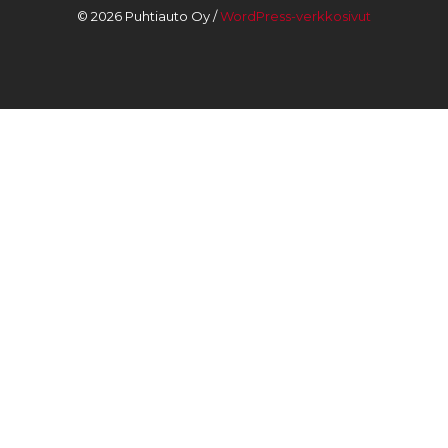
© 2026 Puhtiauto Oy /
WordPress-verkkosivut